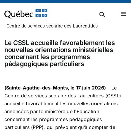
Passer
au
Tog
contenu
Nav
Centre de services scolaire des Laurentides
À propos
Le CSSL accueille favorablement les
nouvelles orientations ministérielles
concernant les programmes
Carrières
pédagogiques particuliers
Admissions et inscriptions
(Sainte-Agathe-des-Monts, le 17 juin 2026)
– Le
Centre de services scolaire des Laurentides (CSSL)
accueille favorablement les nouvelles orientations
Établissements scolaires
annoncées par le ministère de l’Éducation
concernant les programmes pédagogiques
particuliers (PPP), qui prévoient qu’à compter de