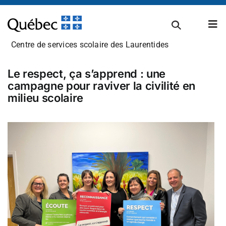
Passer
au
Tog
contenu
Nav
Centre de services scolaire des Laurentides
À propos
Le respect, ça s’apprend : une
campagne pour raviver la civilité en
milieu scolaire
Carrières
Admissions et inscriptions
Établissements scolaires