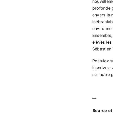
nouvelleme
profonde 
envers la 
inébranlab
environnem
Ensemble, 
élèves les 
Sébastien 
Postulez s
inscrivez
sur notre
—
Source et 