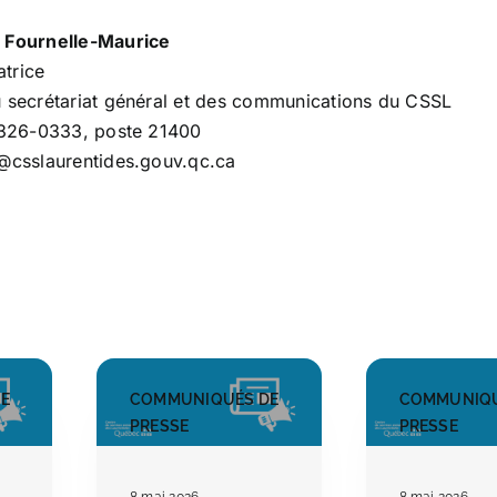
 Fournelle-Maurice
trice
u secrétariat général et des communications du CSSL
9 326-0333, poste 21400
s@csslaurentides.gouv.qc.ca
E
COMMUNIQUÉS DE
COMMUNIQU
PRESSE
PRESSE
8 mai 2026
8 mai 2026