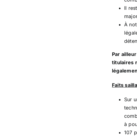
Il re
major
À not
légal
déten
Par ailleu
titulaires
légalement
Faits sail
Sur u
techn
combl
à pou
107 p