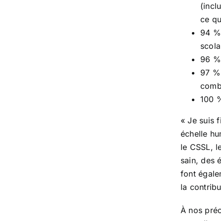
(incl
ce qu
94 % 
scola
96 % 
97 % 
comb
100 %
« Je suis 
échelle hu
le CSSL, l
sain, des 
font égale
la contrib
À nos pré