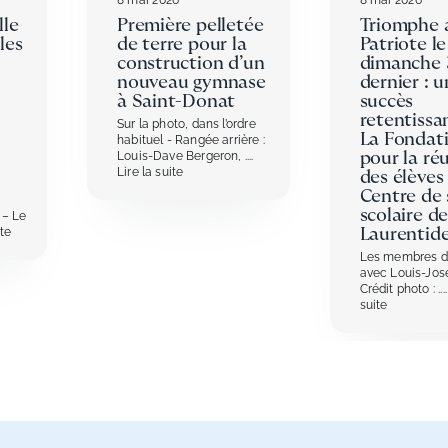
lle
Première pelletée
Triomphe 
les
de terre pour la
Patriote le
construction d’un
dimanche 
nouveau gymnase
dernier : u
à Saint-Donat
succès
retentissa
Sur la photo, dans l’ordre
La Fondat
habituel - Rangée arrière :
Louis-Dave Bergeron,
....
pour la réu
Lire la suite
des élèves
Centre de 
scolaire de
 – Le
ite
Laurentid
Les membres d
avec Louis-Jo
Crédit photo :
...
suite