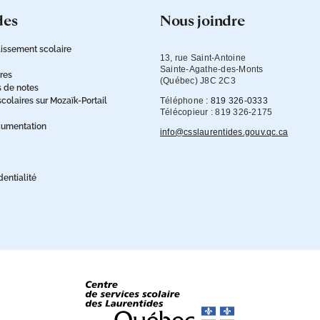
des
nous joindre
issement scolaire
13, rue Saint-Antoine

Sainte-Agathe-des-Monts

ires
(Québec) J8C 2C3
s de notes
olaires sur Mozaïk-Portail
Téléphone :
819 326-0333
Télécopieur : 819 326-2175
cumentation
info@csslaurentides.gouv.qc.ca
dentialité