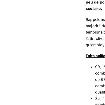
peu de pos
scolaire.
Rappelons 
majorité d
témoignait
l’attractiv
qu’employ
Faits sail
99,1 
combl
de 63
combl
quali
Sur 4
combl