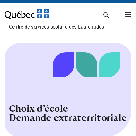
Passer
au
Tog
contenu
Nav
Centre de services scolaire des Laurentides
À propos
Carrières
Admissions et inscriptions
Choix d’école
Établissements scolaires
Demande extraterritoriale