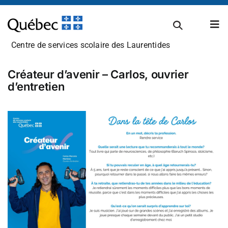
Passer
au
Tog
contenu
Nav
Centre de services scolaire des Laurentides
À propos
Créateur d’avenir – Carlos, ouvrier
d’entretien
Carrières
Admissions et inscriptions
Établissements scolaires