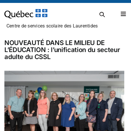
Passer
au
Tog
contenu
Nav
Centre de services scolaire des Laurentides
À propos
NOUVEAUTÉ DANS LE MILIEU DE
L’ÉDUCATION : l’unification du secteur
adulte du CSSL
Carrières
Admissions et inscriptions
Établissements scolaires