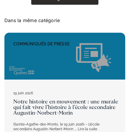
Transport scolaire
Dans la même catégorie
Infos parents
COMMUNIQUÉS DE PRESSE
Actualités
Références et documentation
19 juin 2026
Notre histoire en mouvement : une murale
qui fait vivre l’histoire à l’école secondaire
Augustin-Norbert-Morin
(Sainte-Agathe-des-Monts, le 19 juin 2026) – L’école
secondaire Augustin-Norbert-Morin
.... Lire la suite