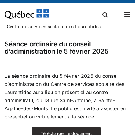
Passer
au
Tog
contenu
Nav
Centre de services scolaire des Laurentides
À propos
Séance ordinaire du conseil
d’administration le 5 février 2025
Carrières
La séance ordinaire du 5 février 2025 du conseil
d’administration du Centre de services scolaire des
Admissions et inscriptions
Laurentides aura lieu en présentiel au centre
administratif, du 13 rue Saint-Antoine, à Sainte-
Agathe-des-Monts. Le public est invité a assister en
Établissements scolaires
présentiel ou virtuellement à la séance.
Télécharger le document