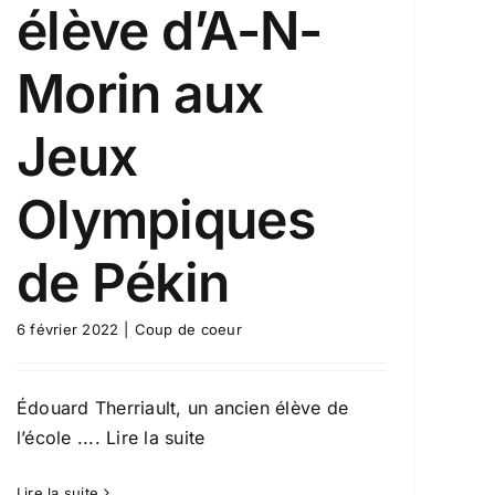
élève d’A-N-
Morin aux
Jeux
Olympiques
de Pékin
6 février 2022
|
Coup de coeur
Édouard Therriault, un ancien élève de
l’école
.... Lire la suite
Lire la suite