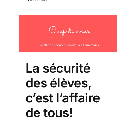
L’école secondaire A-N-
’est
Morin et la plateforme La
Demois’aile brillent à Salut
Bonjour!
Coup de coeur
La sécurité
des élèves,
c’est l’affaire
de tous!