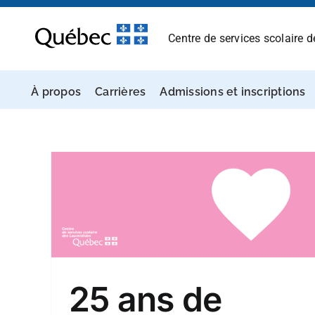
Passer
au
Centre de services scolaire 
contenu
À propos
Carrières
Admissions et inscriptions
Les écoles soulignent les
SSL
Journées de la
s
persévérance scolaire
Coup de coeur
25 ans de