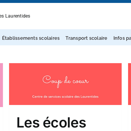
des Laurentides
Établissements scolaires
Transport scolaire
Infos p
Un ancien élève d’A-N-Morin
aux Jeux Olympiques de
Pékin
Coup de coeur
Les écoles