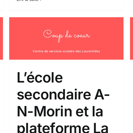
Bravo les parents
Coup de coeur
L’école
secondaire A-
N-Morin et la
plateforme La