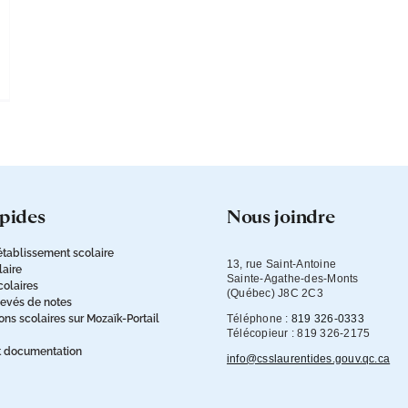
apides
nous joindre
établissement scolaire
13, rue Saint-Antoine

laire
Sainte-Agathe-des-Monts

colaires
(Québec) J8C 2C3
levés de notes
s scolaires sur Mozaïk-Portail
Téléphone :
819 326-0333
Télécopieur : 819 326-2175
t documentation
info@csslaurentides.gouv.qc.ca