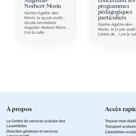
Augustin-
concernant les
Norbert-Morin
programmes
pédagogiques
(Sainte-Agathe-des-
particuliers
Monts, le 19 juin 2026) –
L’école secondaire
(Sainte-Agathe-des-
Augustin-Norbert-Morin
....
Monts, le 17 juin 2026)
Lire la suite
Centre de
.... Lire la su
à propos
accès rapi
Le Centre de services scolaire des
Trouver mon établ
Laurentides
Transport scolaire
Direction générale et services
Calendriers scola