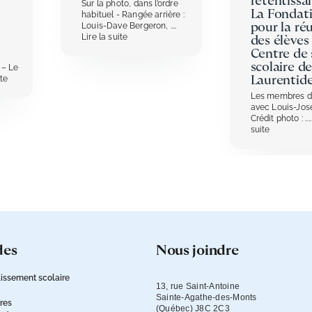
retentissa
Sur la photo, dans l’ordre
La Fondat
habituel - Rangée arrière :
Louis-Dave Bergeron,
....
pour la réu
Lire la suite
des élèves
Centre de 
scolaire de
 – Le
ite
Laurentid
Les membres d
avec Louis-Jo
Crédit photo :
...
suite
des
nous joindre
issement scolaire
13, rue Saint-Antoine

Sainte-Agathe-des-Monts

ires
(Québec) J8C 2C3