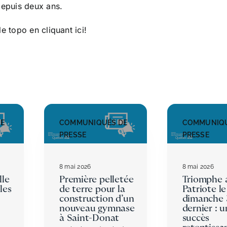
depuis deux ans.
le topo en cliquant ici!
E
COMMUNIQUÉS DE
COMMUNIQU
PRESSE
PRESSE
8 mai 2026
8 mai 2026
lle
Première pelletée
Triomphe 
les
de terre pour la
Patriote le
construction d’un
dimanche 
nouveau gymnase
dernier : u
à Saint-Donat
succès