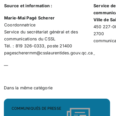
Source et information :
Service de
communica
Marie-Mai Pagé Scherer
Ville de S
Coordonnatrice
450 227-0
Service du secrétariat général et des
2700
communications du CSSL
communica
Tél. : 819 326-0333, poste 21400
pagescherermm@csslaurentides.gouv.qc.ca
—
Dans la même catégorie
COMMUNIQUÉS DE PRESSE