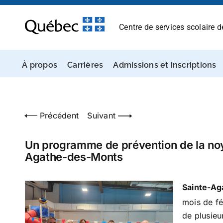
Passer
au
Centre de services scolaire 
contenu
À propos
Carrières
Admissions et inscriptions
Précédent
Suivant
Un programme de prévention de la noya
Agathe-des-Monts
Sainte-Ag
mois de fé
de plusieu