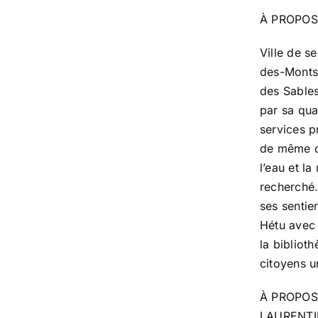
À PROPOS
Ville de s
des-Monts 
des Sables
par sa qual
services p
de même q
l’eau et l
recherché.
ses sentie
Hétu avec 
la bibliot
citoyens un
À PROPOS
LAURENTI