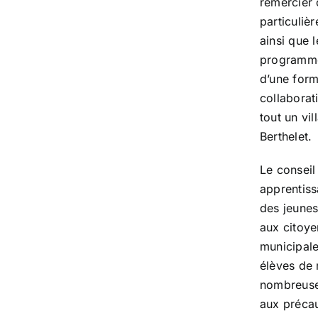
remercier 
particuliè
ainsi que 
programme 
d’une form
collaborati
tout un vi
Berthelet.
Le conseil
apprentiss
des jeunes
aux citoye
municipale
élèves de 
nombreuses
aux précau