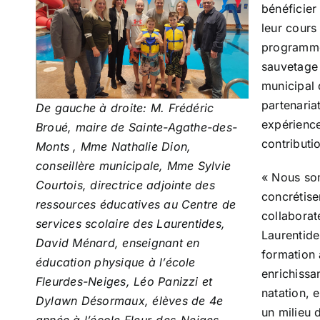
bénéficier
leur cours
programme
sauvetage 
municipal 
partenaria
De gauche à droite: M. Frédéric
expérience
Broué, maire de Sainte-Agathe-des-
contributio
Monts , Mme Nathalie Dion,
conseillère municipale, Mme Sylvie
« Nous som
Courtois, directrice adjointe des
concrétise
ressources éducatives au Centre de
collaborat
services scolaire des Laurentides,
Laurentides
David Ménard, enseignant en
formation 
éducation physique à l’école
enrichissa
Fleurdes-Neiges, Léo Panizzi et
natation, 
Dylawn Désormaux, élèves de 4e
un milieu 