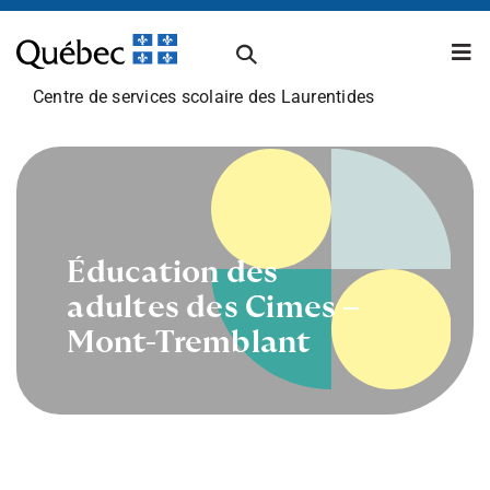
Passer
au
Tog
contenu
Nav
Centre de services scolaire des Laurentides
À propos
Carrières
Éducation des
adultes des Cimes –
Admissions et inscriptions
Mont-Tremblant
Établissements scolaires