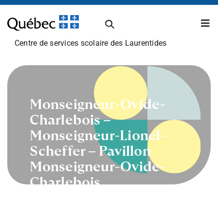
Passer
au
Tog
contenu
Nav
Centre de services scolaire des Laurentides
À propos
Carrières
Monseigneur-Ovide-
Charlebois –
Monseigneur-Lionel-
Admissions et inscriptions
Scheffer – Pavillon
Monseigneur-Ovide-
Établissements scolaires
Charlebois