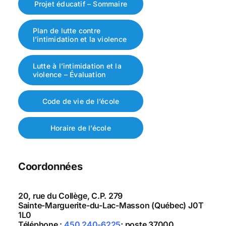
Projet éducatif – Sommaire
Plan de lutte contre
l’intimidation et la violence
Lutte à l’intimidation et la
violence – Évaluation
Code de vie de l’école
Horaire de l’école
Coordonnées
20, rue du Collège, C.P. 279
Sainte-Marguerite-du-Lac-Masson (Québec) J0T
1L0
Téléphone :
450 240-6225
; poste 37000