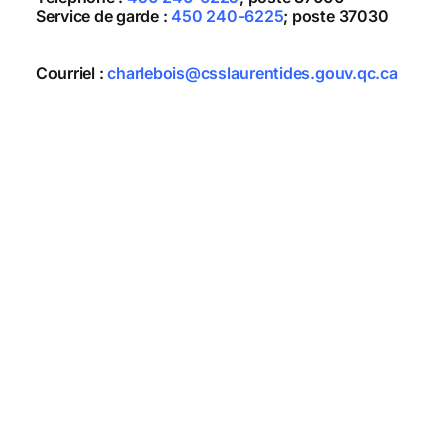
Service de garde :
450 240-6225
; poste 37030
Courriel :
charlebois@csslaurentides.gouv.qc.ca